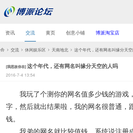
资讯
交流
黄页
创意小铺
博派淘宝店
交流
休闲娱乐区
天南地北
这个年代，还有网名叫缘分天空
这个年代，还有网名叫缘分天空的人吗
[我思故你在]
博
»
›
›
›
2016-7-4 13:54
我玩了个测你的网名值多少钱的游戏，
字，然后就出结果啦，我的网名很普通，
钱。
我弟的网名就比较值钱，系统说注册成
派