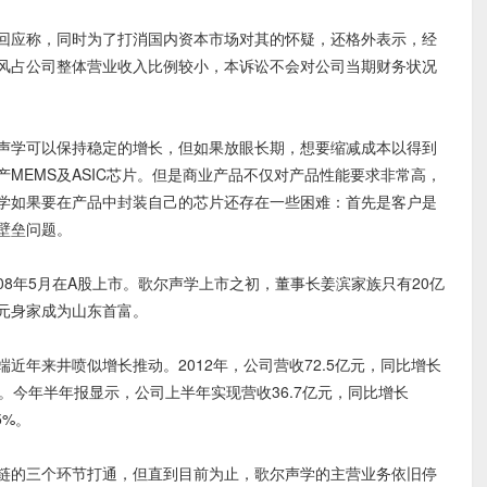
应称，同时为了打消国内资本市场对其的怀疑，还格外表示，经
克风占公司整体营业收入比例较小，本诉讼不会对公司当期财务状况
学可以保持稳定的增长，但如果放眼长期，想要缩减成本以得到
MEMS及ASIC芯片。但是商业产品不仅对产品性能要求非常高，
学如果要在产品中封装自己的芯片还存在一些困难：首先是客户是
壁垒问题。
08年5月在A股上市。歌尔声学上市之初，董事长姜滨家族只有20亿
亿元身家成为山东首富。
年来井喷似增长推动。2012年，公司营收72.5亿元，同比增长
.1%。今年半年报显示，公司上半年实现营收36.7亿元，同比增长
5%。
的三个环节打通，但直到目前为止，歌尔声学的主营业务依旧停