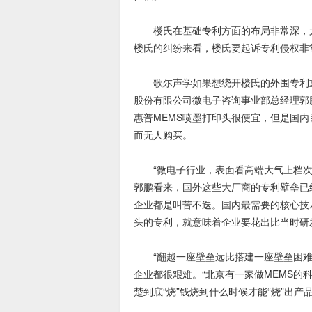
楼氏在基础专利方面的布局非常深，尤
楼氏的纠纷来看，楼氏要起诉专利侵权非
歌尔声学如果想绕开楼氏的外围专利重新
股份有限公司微电子咨询事业部总经理郭
惠普MEMS喷墨打印头很便宜，但是国
而无人购买。
“微电子行业，表面看高端大气上档次，
郭鹏看来，国外这些大厂商的专利壁垒已
企业都是叫苦不迭。国内最需要的核心技
头的专利，就意味着企业要花出比当时研
“翻越一座壁垒远比搭建一座壁垒困难得
企业都很艰难。“北京有一家做MEMS的
楚到底“烧”钱烧到什么时候才能“烧”出产