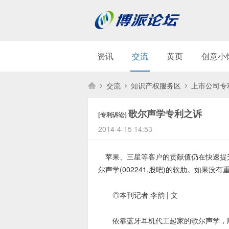
资讯
交流
黄页
创意小
交流
知识产权服务区
上市公司专
歌尔声学专利之诉
[专利诉讼]
博
»
›
›
2014-4-15 14:53
苹果、三星等客户的贡献值仍在快速提
尔声学(002241,股吧)的软肋。如果
◎本刊记者 李韵 | 文
依靠蓝牙耳机代工起家的歌尔声学，顺
派