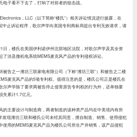
楼氏电子看不下去了，打响了对前者的狙击战。
lectronics，LLC（以下简称“楼氏”）相关诉讼情况进行披露，在
法院中止诉讼程序，歌尔声学向美国专利商标局提出专利无效请求，请
21日，楼氏在美国伊利诺伊州北部地区法院，对歌尔声学及其全资
起了涉及微机电系统MEMS麦克风产品的专利侵权诉讼。
告之一潍坊三联家电有限公司（下称“潍坊三联”）和被告之二楼
EMS麦克风产品的5项专利权。值得注意的是，楼氏公司正是楼氏在
，歌尔声学除了要求两被告停止侵害原告专利权的行为外，还单独要
失累计1.7亿元。
风的主要设计与制造商，两者制造的该种类产品均在中美境内有所
声学发现潍坊三联和楼氏公司未经其同意，擅自制造、销售、使用侵犯
中使用的MEMS麦克风产品为楼氏公司所生产并销售，该产品侵犯