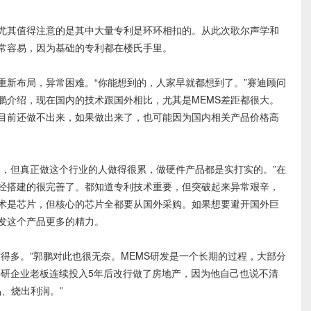
其值得注意的是其中大量专利是环环相扣的。从此次歌尔声学和
常容易，因为基础的专利都在楼氏手里。
布局，异常困难。“你能想到的，人家早就都想到了。”赛迪顾问
鹏介绍，现在国内的技术跟国外相比，尤其是MEMS差距都很大。
内目前还做不出来，如果做出来了，也可能因为国内相关产品价格高
但真正做这个行业的人做得很累，做硬件产品都是实打实的。”在
经搭建的很完善了。都知道专利技术重要，但突破起来异常艰辛，
术是芯片，但核心的芯片全都要从国外采购。如果想要避开国外巨
发这个产品更多的精力。
多。”郭鹏对此也很无奈。MEMS研发是一个长期的过程，大部分
科研企业老板连续投入5年后改行做了房地产，因为他自己也说不清
品、烧出利润。”