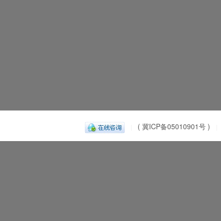
( 冀ICP备05010901号 )
|
|