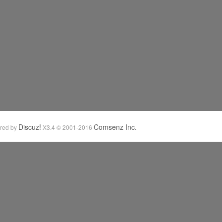
Discuz!
Comsenz Inc.
red by
X3.4
© 2001-2016