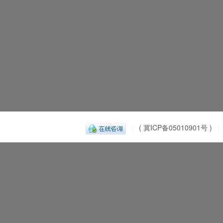
( 冀ICP备05010901号 )
|
|