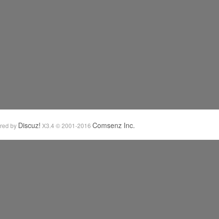
Discuz!
Comsenz Inc.
red by
X3.4
© 2001-2016