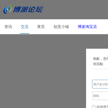
资讯
交流
黄页
创意小铺
博派淘宝店
抱歉，您
块回帖
自动登