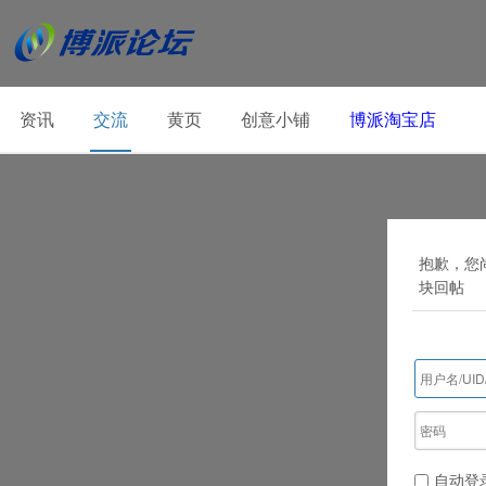
资讯
交流
黄页
创意小铺
博派淘宝店
抱歉，您
块回帖
自动登