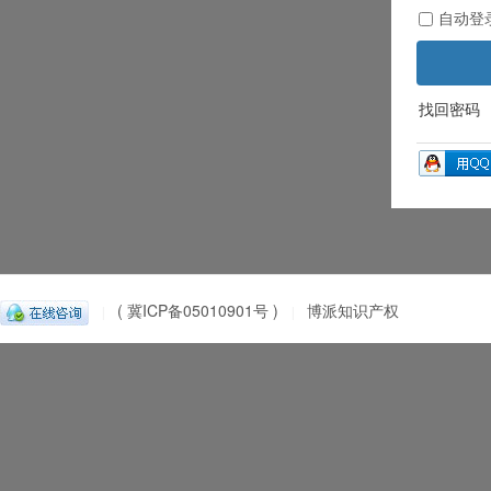
自动登
找回密码
( 冀ICP备05010901号 )
博派知识产权
|
|