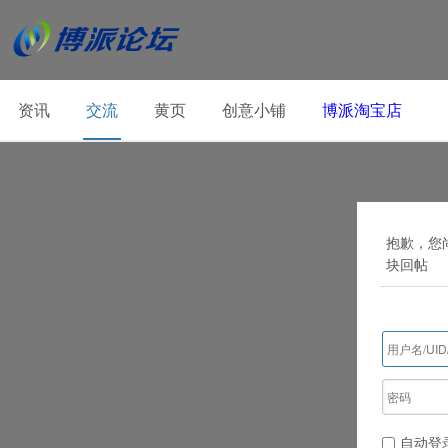
资讯
交流
黄页
创意小铺
博派淘宝店
抱歉，您
块回帖
自动登