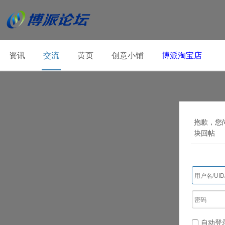
资讯
交流
黄页
创意小铺
博派淘宝店
抱歉，您
块回帖
自动登