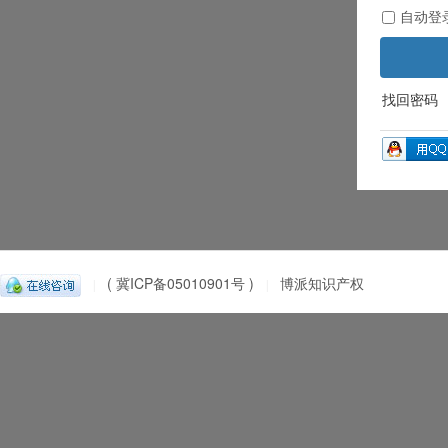
自动登
找回密码
( 冀ICP备05010901号 )
博派知识产权
|
|